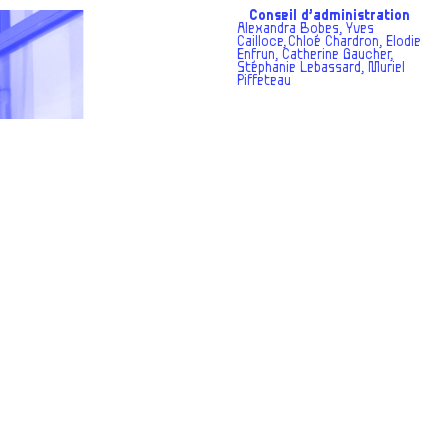
Conseil d’administration
Alexandra Bobes, Yves
Cailloce, Chloé Chardron, Elodie
Enfrun, Catherine Gaucher,
Stéphanie Lebassard, Muriel
Piffeteau
L’équipe recherche un·e
volontaire en service
civique à partir de juillet
2026.
Découvrez l’annonce en la
téléchargeant ci-dessous
Téléchargements
→
Annonce mission service
civique Bain Public.docx (1)
(
PDF
, 170,84 Ko)