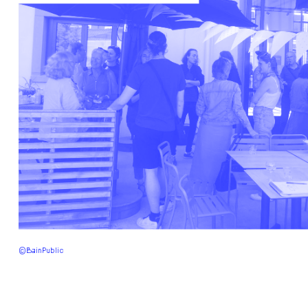
©BainPublic