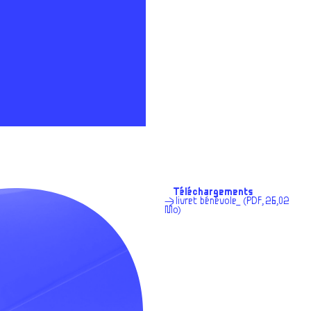
Téléchargements
→
livret bénévole_ (
PDF
, 26,02
Mo)