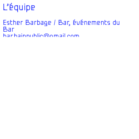
L’équipe
Esther Barbage / Bar, événements du
Bar
bar.bainpublic@gmail.com
Aurélia Bourgueil / Production,
administration
administration@bainpublic.eu
Marguerite Corrieu / Développement des
publics, communication
mediation@bainpublic.eu
Louise Dolowy-Enet/ Volontariat auprès
des publics
volontariat.bainpublic@gmail.com
Jeanne Menguy / Direction,