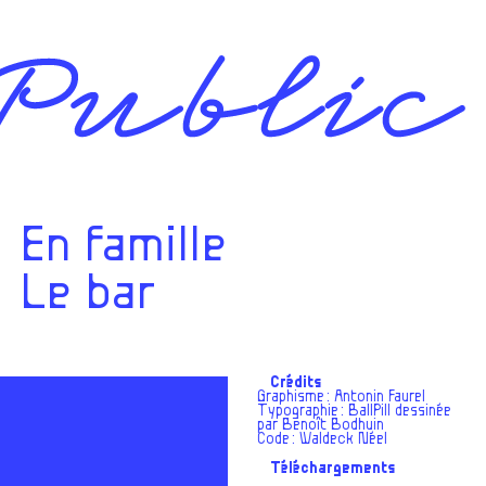
En famille
Le bar
Crédits
Graphisme :
Antonin Faurel
Typographie :
BallPill dessinée
par Benoît Bodhuin
Code :
Waldeck Néel
Téléchargements