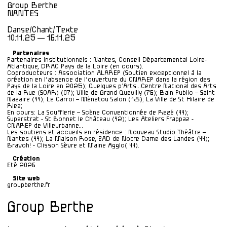
Group Berthe
NANTES
Danse/Chant/Texte
10.11.25 — 16.11.25
Partenaires
Partenaires institutionnels : Nantes, Conseil Départemental Loire-
Atlantique, DRAC Pays de la Loire (en cours).
Coproducteurs : Association ALAREP (Soutien exceptionnel à la
création en l’absence de l’ouverture du CNAREP dans la région des
Pays de la Loire en 2025); Quelques p’Arts…Centre National des Arts
de la Rue (SOAR) (07); Ville de Grand Quevilly (76); Bain Public – Saint
Nazaire (44); Le Carroi – Ménetou Salon (18); La Ville de St Hilaire de
Riez;
En cours: La Soufflerie – Scène Conventionnée de Rezé (44);
Superstrat - St Bonnet le Château (42); Les Ateliers Frappaz -
CNAREP de Villeurbanne...
Les soutiens et accueils en résidence : Nouveau Studio Théâtre –
Nantes (44); La Maison Rose, ZAD de Notre Dame des Landes (44);
Bravoh! - Clisson Sèvre et Maine Agglo( 44).
Création
Eté 2026
Site web
groupberthe.fr
Group Berthe