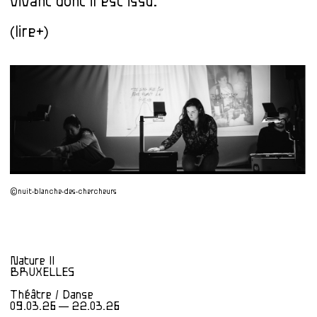
vivant dont il est issu.
(lire+)
©nuit-blanche-des-chercheurs
Nature II
BRUXELLES
Théâtre / Danse
09.03.26 — 22.03.26