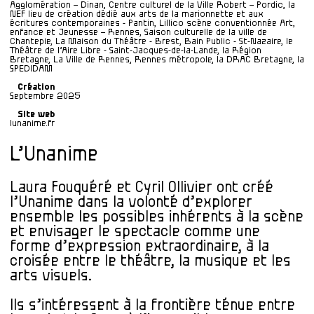
Agglomération – Dinan, Centre culturel de la Ville Robert – Pordic, la
NEF lieu de création dédié aux arts de la marionnette et aux
écritures contemporaines - Pantin, Lillico scène conventionnée Art,
enfance et Jeunesse – Rennes, Saison culturelle de la ville de
Chantepie, La Maison du Théâtre - Brest, Bain Public - St-Nazaire, le
Théâtre de l’Aire Libre - Saint-Jacques-de-la-Lande, la Région
Bretagne, La Ville de Rennes, Rennes métropole, la DRAC Bretagne, la
SPEDIDAM
Création
Septembre 2025
Site web
lunanime.fr
L’Unanime
Laura Fouquéré et Cyril Ollivier ont créé
l’Unanime dans la volonté d’explorer
ensemble les possibles inhérents à la scène
et envisager le spectacle comme une
forme d’expression extraordinaire, à la
croisée entre le théâtre, la musique et les
arts visuels.
Ils s’intéressent à la frontière ténue entre