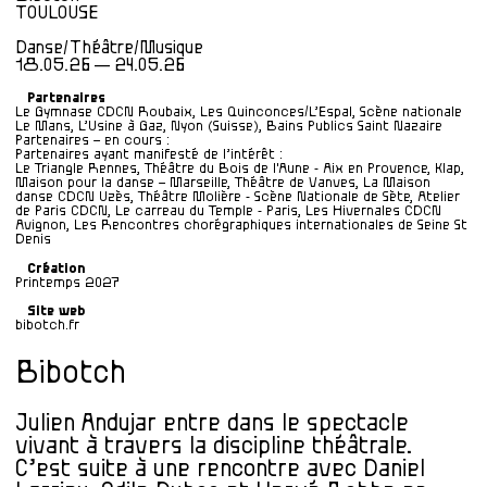
TOULOUSE
Danse/Théâtre/Musique
18.05.26 — 24.05.26
Partenaires
Le Gymnase CDCN Roubaix, Les Quinconces/L’Espal, Scène nationale
Le Mans, L’Usine à Gaz, Nyon (Suisse), Bains Publics Saint Nazaire
Partenaires – en cours :
Partenaires ayant manifesté de l’intérêt :
Le Triangle Rennes, Théâtre du Bois de l'Aune - Aix en Provence, Klap,
Maison pour la danse – Marseille, Théâtre de Vanves, La Maison
danse CDCN Uzès, Théâtre Molière - Scène Nationale de Sète, Atelier
de Paris CDCN, Le carreau du Temple - Paris, Les Hivernales CDCN
Avignon, Les Rencontres chorégraphiques internationales de Seine St
Denis
Création
Printemps 2027
Site web
bibotch.fr
Bibotch
Julien Andujar entre dans le spectacle
vivant à travers la discipline théâtrale.
C’est suite à une rencontre avec Daniel