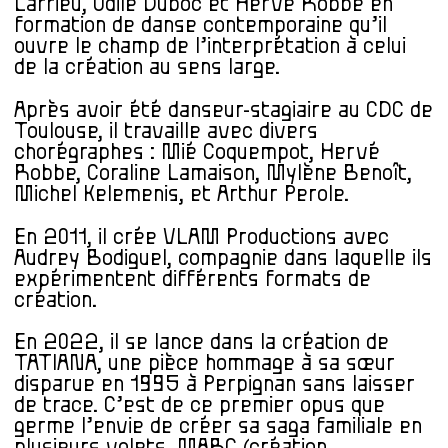
Larrieu, Odile Duboc et Hervé Robbe en
formation de danse contemporaine qu’il
ouvre le champ de l’interprétation à celui
de la création au sens large.
Après avoir été danseur-stagiaire au CDC de
Toulouse, il travaille avec divers
chorégraphes : Mié Coquempot, Hervé
Robbe, Coraline Lamaison, Mylène Benoît,
Michel Kelemenis, et Arthur Perole.
En 2011, il crée VLAM Productions avec
Audrey Bodiguel, compagnie dans laquelle ils
expérimentent différents formats de
création.
En 2022, il se lance dans la création de
TATIANA, une pièce hommage à sa sœur
disparue en 1995 à Perpignan sans laisser
de trace. C’est de ce premier opus que
germe l’envie de créer sa saga familiale en
plusieurs volets, MARC (création