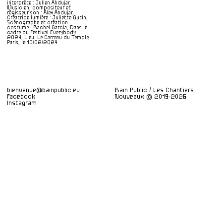
interprète : Julien Andujar,
Musicien, compositeur et
régisseur son : Alex Andujar,
Créatrice lumière : Juliette Gutin,
Scénographe et création
costume : Rachel Garcia, Dans le
cadre du Festival Everybody
2024, Lieu: Le Carreau du Temple,
Paris, le 10/02/2024
bienvenue@bainpublic.eu
Bain Public / Les Chantiers
Facebook
Nouveaux © 2019-2026
Instagram