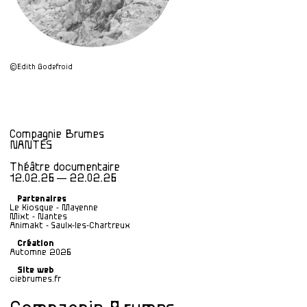
©Edith Godefroid
Compagnie Brumes
NANTES
Théâtre documentaire
12.02.26 — 22.02.26
Partenaires
Le Kiosque - Mayenne
Mixt - Nantes
Animakt - Saulx-les-Chartreux
Création
Automne 2026
Site web
ciebrumes.fr