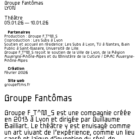
Groupe Fantômas
LYON
Théâtre
05.01.26 — 10.01.26
Partenaires
Production : Groupe F_T^M_S
Coproduction : Les Subs à Lyon
Soutien et accueil en résidence: Les Subs à Lyon, TU à Nantes, Bain
Public à Saint-Nazaire, Université de Lille.
Groupe F_T^M_S reçoit le soutien de la Ville de Lyon, de la Région
Auvergne-Rhône-Alpes et du Ministère de la Culture / DRAC Auvergne-
Rhône-Alpes
Création
Février 2026
Site web
groupeftms.fr
Groupe Fantômas
Groupe F_T^M_S est une compagnie créée
en 2013 à Lyon et dirigée par Guillaume
Bailliart. Le théâtre y est envisagé comme
un art vivant de l’expérience, comme un lieu