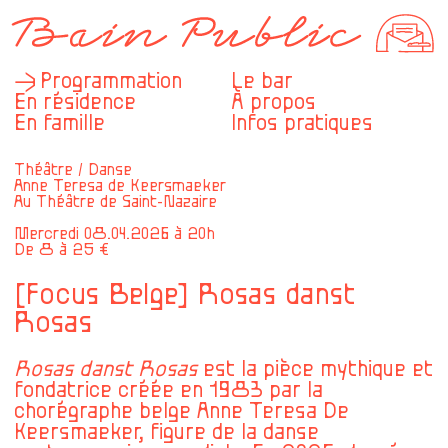
Programmation
Le bar
En résidence
À propos
En famille
Infos pratiques
Théâtre / Danse
Anne Teresa de Keersmaeker
Au Théâtre de Saint-Nazaire
Mercredi 08.04.2026 à 20h
De 8 à 25 €
[Focus Belge] Rosas danst
Rosas
Rosas danst Rosas
est la pièce mythique et
fondatrice créée en 1983 par la
chorégraphe belge Anne Teresa De
Keersmaeker, figure de la danse