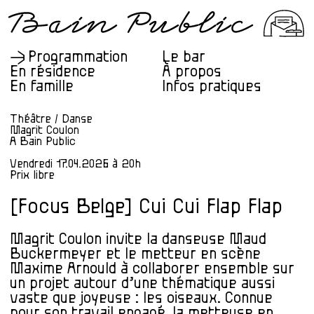
Programmation
Le bar
En résidence
À propos
En famille
Infos pratiques
Théâtre / Danse
Magrit Coulon
A Bain Public
Vendredi 17.04.2026 à 20h
Prix libre
[Focus Belge] Cui Cui Flap Flap
Magrit Coulon invite la danseuse Maud
Buckermeyer et le metteur en scène
Maxime Arnould à collaborer ensemble sur
un projet autour d’une thématique aussi
vaste que joyeuse : les oiseaux. Connue
pour son travail engagé, la metteuse en